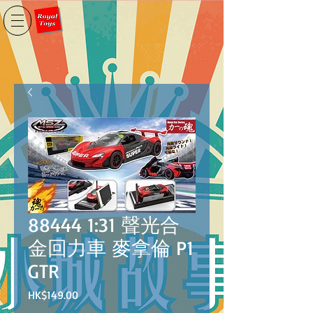
88444 1:31 聲光合
金回力車 麥拿倫 P1
GTR
價
HK$149.00
格