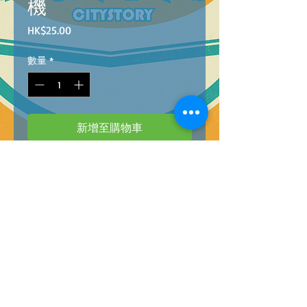
機
價
HK$25.00
格
數量
*
新增至購物車
88513-1
B
arcode :
4896749885130
FUNNY MINI SWING GAME MACHINE
迷你
老虎
機