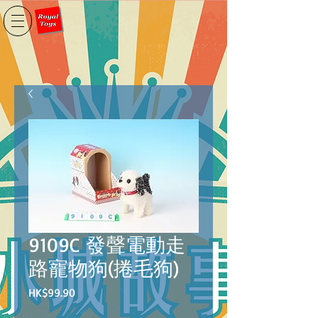
9109C 發聲電動走
路寵物狗(捲毛狗)
價
HK$99.90
格