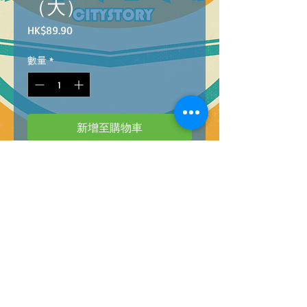
（大）
價
HK$89.90
格
數量
*
新增至購物車
Barcode:
4896749092590
FUNNY FISHING GAME SET
@
36
釣魚游戲套裝（大）@
36