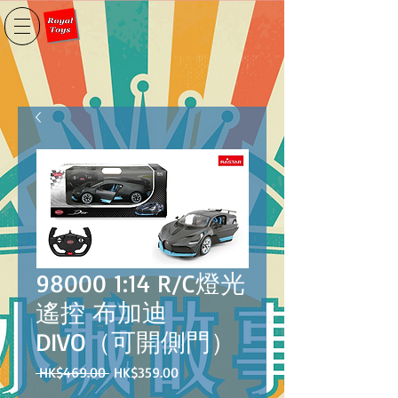
98000 1:14 R/C燈光
遙控 布加迪
DIVO（可開側門）
一
促
 HK$469.00 
HK$359.00
般
銷