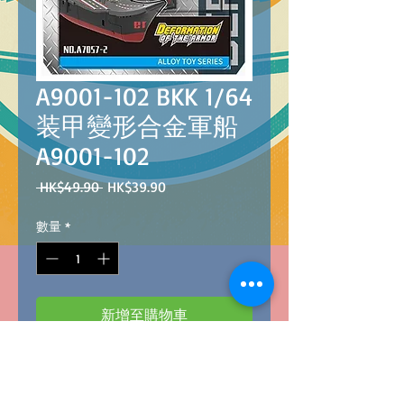
A9001-102 BKK 1/64
装甲變形合金軍船
A9001-102
一
促
 HK$49.90 
HK$39.90
般
銷
價
價
數量
*
格
格
新增至購物車
A9001-102
B
arcode
：4896749011027
BKK 1/64 DEFORMATION OF THE ARMOR