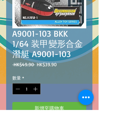
A9001-103 BKK
1/64 装甲變形合金
潛艇 A9001-103
一
促
 HK$49.90 
HK$39.90
般
銷
價
價
數量
*
格
格
新增至購物車
A9001-103
B
arcode
：4896749011034
BKK 1/64 DEFORMATION OF THE ARMOR