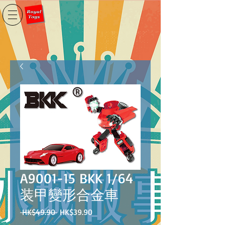
A9001-15 BKK 1/64
装甲變形合金車
一
促
 HK$49.90 
HK$39.90
般
銷