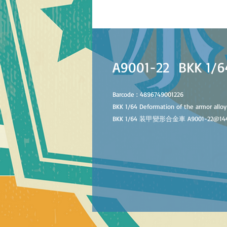
A9001-22 BKK
B
arcode :
4896749001226
BKK 1/64 Deformation of the armor alloy
BKK 1/64 装甲變形合金車 A9001-
22
@
14