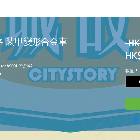
 1/64 装甲變形合金車
 HK
HK
 car A9001-22
@
144
數量
*
4