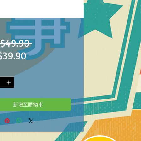
一
$49.90 
促
$39.90
般
銷
價
價
格
格
新增至購物車