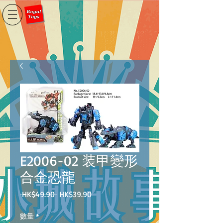
E2006-02 装甲變形
合金恐龍
一
促
 HK$49.90 
HK$39.90
般
銷
價
價
數量
*