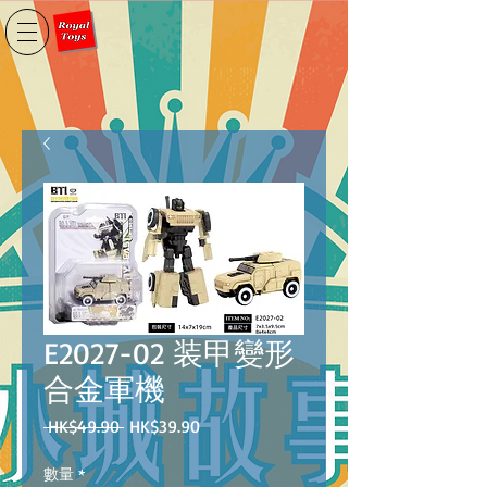
E2027-02 装甲變形
合金軍機
一
促
 HK$49.90 
HK$39.90
般
銷
價
價
數量
*