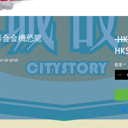
甲變形合金機恐龍
 HK
HK
47-02
@
120
數量
*