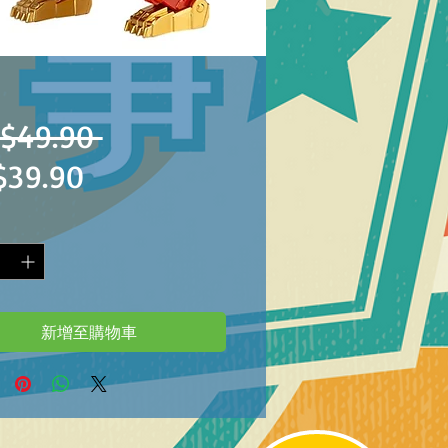
一
$49.90 
促
$39.90
般
銷
價
價
格
格
新增至購物車