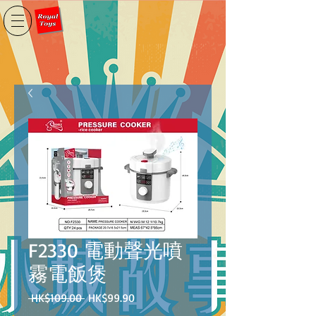
F2330 電動聲光噴
霧電飯煲
一
促
 HK$109.00 
HK$99.90
般
銷