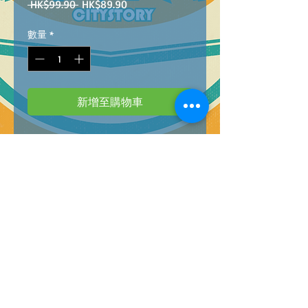
一
促
 HK$99.90 
HK$89.90
般
銷
價
價
數量
*
格
格
新增至購物車
Barcode:4896749002100
DEFORMATION
TRAIN
ROBOT(3 MODELS CAN
BE COMBINED)
@
48
變形列車機械人三款（可合體）
@
48