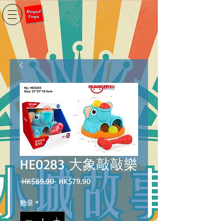
HE0283 大象敲敲樂
一
促
 HK$89.90 
HK$79.90
般
銷
價
價
數量
*
格
格