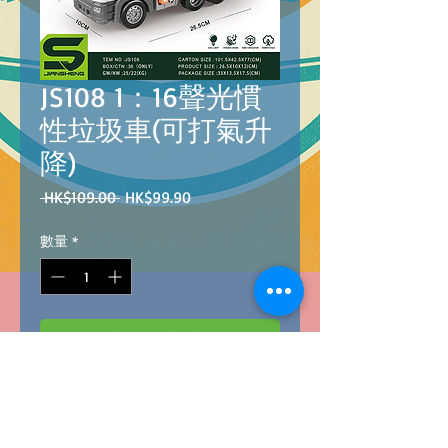
JS108 1：16聲光慣
性垃圾車(可打氣升
降)
一
促
 HK$109.00 
HK$99.90
般
銷
價
價
數量
*
格
格
新增至購物車
Barcode:4896749001080
1:16 INERTIAL PUMPING ECO TRUCK WITH
LIGHT AND SOUND
@
36