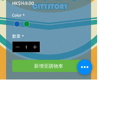
價
HK$149.00
格
Color
*
數量
*
新增至購物車
Barcode:4896749000212
1:20 R/C ALLOY OFF-ROAD CLIMBLING CAR
(WITH LIGHT) (2 COLORS)-- 2 CHANNEL@24
1:20 合金亮燈遙控攀爬車(2色:綠色/藍色)
-
-兩頻道
@
24