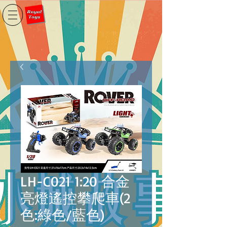
LH-C021 1:20 合金
亮燈遙控攀爬車(2
色:綠色/藍色)