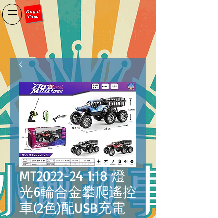
MT2022-24 1:18 燈
光6輪合金攀爬遙控
車(2色)配USB充電