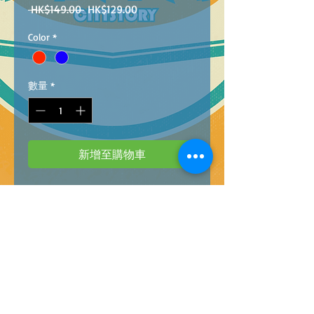
一
促
 HK$149.00 
HK$129.00
般
銷
Color
*
價
價
格
格
數量
*
新增至購物車
MT2022-24
Barcode：4896749022245
1:18 DIE-CAST RC 6 WHEELS CLIMBING CAR
WITH LIGHT AND USB CHARGE@36
1:18 燈光6輪合金攀爬遙控車(
2
色)配USB充
電
@36