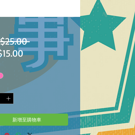
一
$25.00 
促
15.00
般
銷
價
價
格
格
新增至購物車