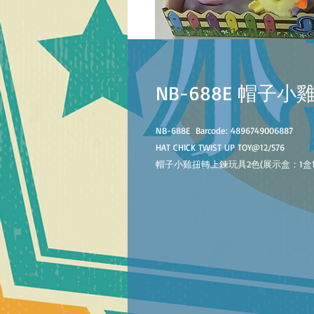
NB-688E 帽子
NB-688E
B
arcode
:
4896749006887
HAT CHICK TWIST UP TOY@
12/576
帽子小雞扭轉上鍊玩具
2色
(展示盒：1盒1