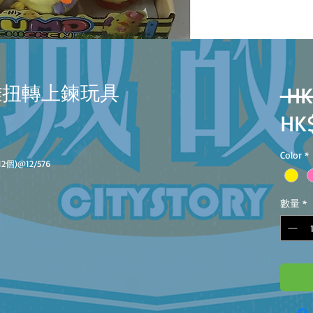
小雞扭轉上鍊玩具
 HK
HK$
Color
*
2個)
@12/576
數量
*