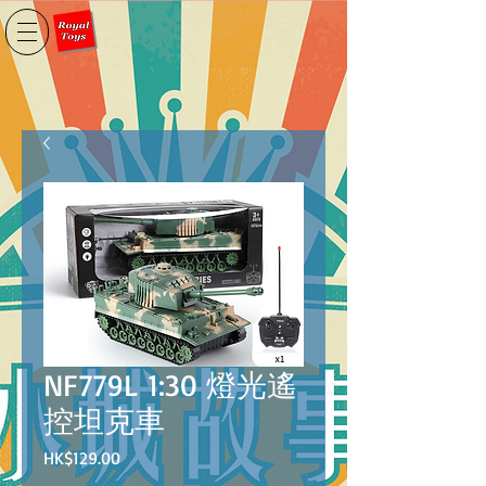
NF779L 1:30 燈光遙
控坦克車
價
HK$129.00
格