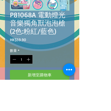
P81068A 電動燈光
音樂獨角獸泡泡槍
(2色:粉紅/藍色)
價
HK$59.90
格
數量
*
新增至購物車
Barcode:4896749810682
UNICORN BUBBLE GUN
WITH SOUND AND
LIGHT
(2 color: Pink/ Blue)
@
72
電動燈光音樂獨角獸泡泡槍
(2色:粉紅/藍