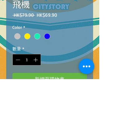
飛機
一
促
 HK$79.90 
HK$69.90
般
銷
Color
*
價
價
格
格
數量
*
新增至購物車
PY198-19
Barcode：4896749198193
R/C HIGH SPEED AIRCRACT WITH LIGHT
@
60
燈光遙控飛機3款(共4色)@60