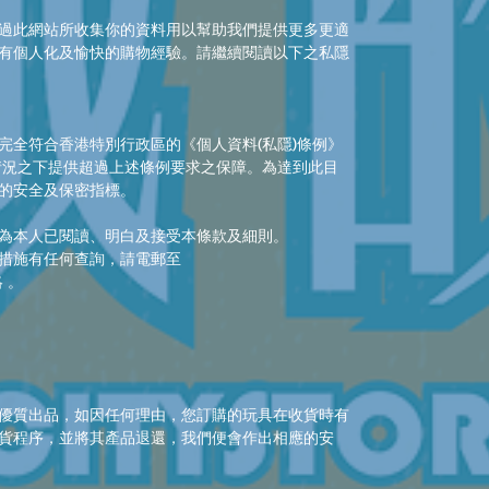
過此網站所收集你的資料用以幫助我們提供更多更適
有個人化及愉快的購物經驗。請繼續閱讀以下之私隱
完全符合香港特別行政區的《個人資料(私隱)條例》
的情況之下提供超過上述條例要求之保障。為達到此目
的安全及保密指標。
為本人已閱讀、明白及接受本條款及細則。
措施有任何查詢，請電郵至
絡 。
優質出品，如因任何理由，您訂購的玩具在收貨時有
貨程序，並將其產品退還，我們便會作出相應的安