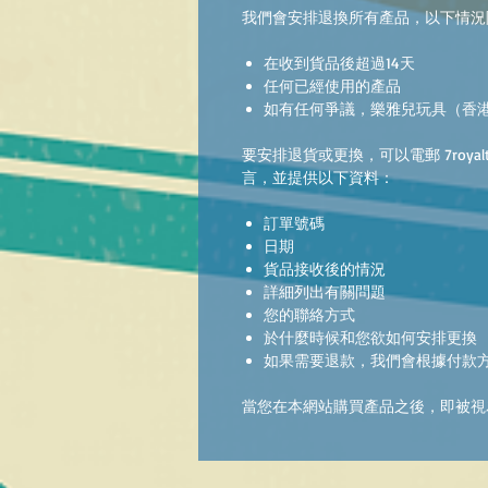
我們會安排退換所有產品，以下情況
在收到貨品後超過14天
任何已經使用的產品
如有任何爭議，樂雅兒玩具（香
要安排退貨或更換，可以電郵 7royaltoysh
言，並提供以下資料：
訂單號碼
日期
貨品接收後的情況
詳細列出有關問題
您的聯絡方式
於什麼時候和您欲如何安排更換
如果需要退款，我們會根據付款
當您在本網站購買產品之後，即被視