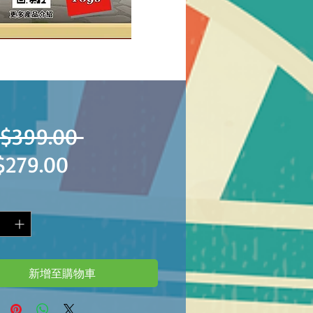
一
$399.00 
促
$279.00
般
銷
價
價
格
格
新增至購物車