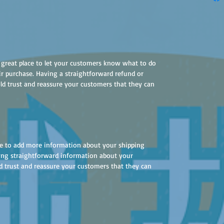
a great place to let your customers know what to do
eir purchase. Having a straightforward refund or
ild trust and reassure your customers that they can
lace to add more information about your shipping
ing straightforward information about your
ld trust and reassure your customers that they can