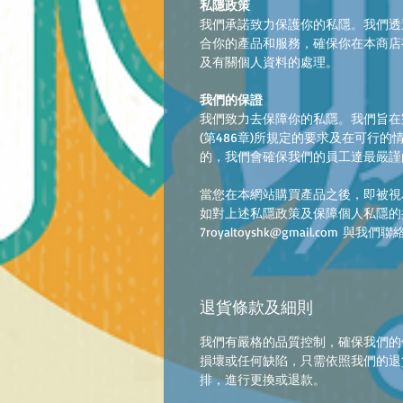
私隱政策
我們承諾致力保護你的私隱。我們透
合你的產品和服務，確保你在本商店
及有關個人資料的處理。
我們的保證
我們致力去保障你的私隱。我們旨在
(第486章)所規定的要求及在可行
的，我們會確保我們的員工達最嚴謹
當您在本網站購買產品之後，即被視
如對上述私隱政策及保障個人私隱的
7royaltoyshk@gmail.com 與我們聯
退貨條款及細則
我們有嚴格的品質控制，確保我們的
損壞或任何缺陷，只需依照我們的退
排，進行更換或退款。