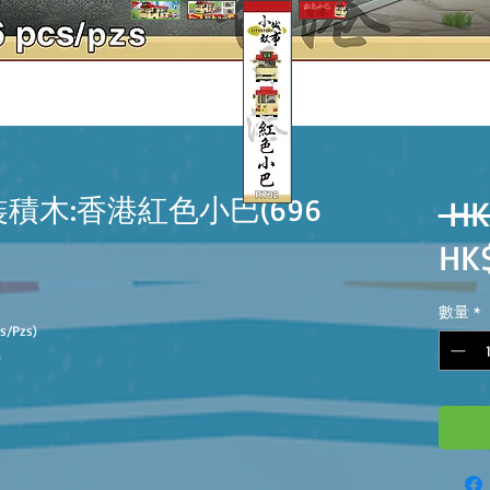
裝積木:香港紅色小巴(696
 HK
HK
數量
*
cs/Pzs)
)