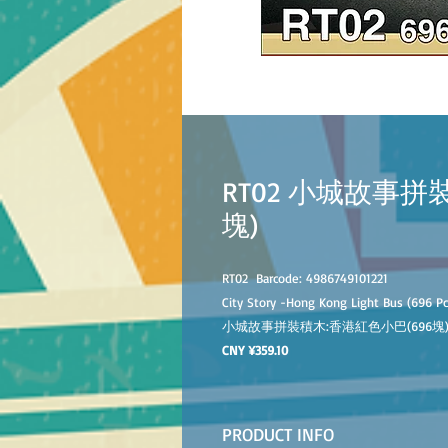
RT02 小城故事拼
塊)
RT02
Barcode: 4986749101221
City Story -Hong Kong Light Bus (696 P
小城故事拼裝積木:香港紅色小巴(696塊
CNY ¥359.10
PRODUCT INFO