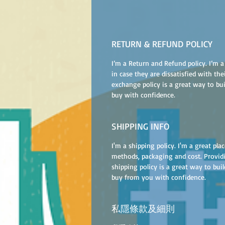
RETURN & REFUND POLICY
I’m a Return and Refund policy. I’m 
in case they are dissatisfied with th
exchange policy is a great way to bu
buy with confidence.
SHIPPING INFO
I'm a shipping policy. I'm a great p
methods, packaging and cost. Provid
shipping policy is a great way to bui
buy from you with confidence.
私隱條款及細則