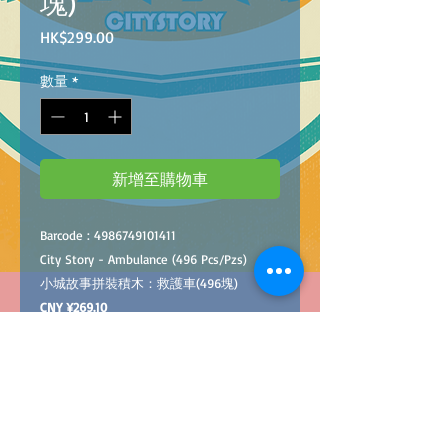
塊)
價
HK$299.00
格
數量
*
新增至購物車
Barcode : 4986749101411
City Story - Ambulance (496 Pcs/Pzs)
小城故事拼裝積木：救護車(496塊)
CNY ¥269.10
私隱條款及細則
私隱政策
退貨條款及細則
我們承諾致力保護你的私隱。我們透過