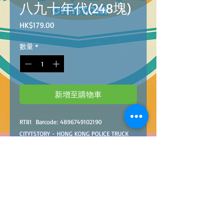
八九十年代(248塊)
價
HK$179.00
格
數量
*
新增至購物車
RT
81
Barcode
: 489674910
2190
CITYTSTORY - HONG KONG
POLICE TRUCK
1980S-90S
(
248
Pcs/Pzs)
@24
小城故事拼裝積木：警察運員車八九十年
代(
248
塊)
@
24