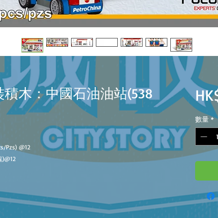
裝積木：中國石油油站(538
HK
數量
*
cs/Pzs)
@
12
塊)@
12