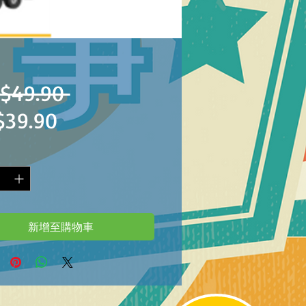
一
$49.90 
促
$39.90
般
銷
價
價
格
格
新增至購物車