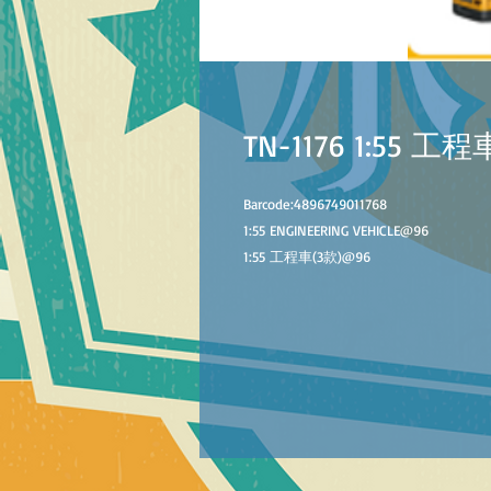
TN-1176 1:55 工程
Barcode:4896749011768
1:55 ENGINEERING VEHICLE
@
96
1:55 工程車(
3
款)@
96