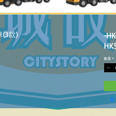
車(3款)
 HK
HK
數量
*