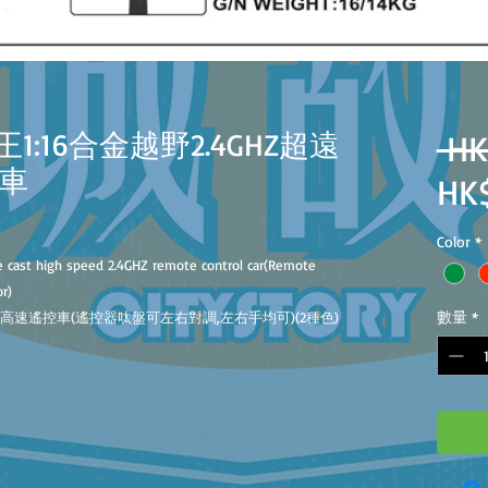
豹王1:16合金越野2.4GHZ超遠
 HK
車
HK
Color
*
ie cast high speed 2.4GHZ remote control car(Remote
or)
數量
*
距離高速遙控車(遙控器呔盤可左右對調,左右手均可)(2種色)