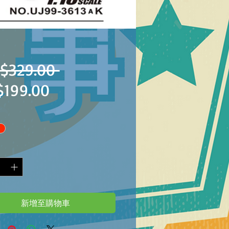
一
$329.00 
促
$199.00
般
銷
價
價
格
格
新增至購物車