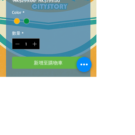
一
促
 HK$299.00 
HK$199.00
般
銷
Color
*
價
價
格
格
數量
*
新增至購物車
UJ99-P165
B
arcode :4896749991657
1:16
2.4G
HZ
R
/C
SUPER GXS ALLOY CAR @12
1:16
2.4G
HZ
高速合金遥控車
（
USB
充電）
2
色
@12