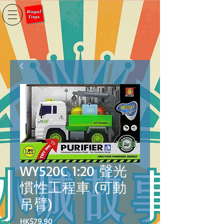
WY520C 1:20 聲光
慣性工程車 (可動
吊臂)
價
HK$79.90