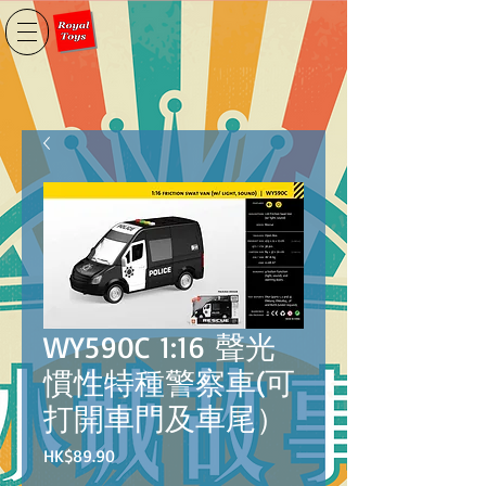
WY590C 1:16 聲光
慣性特種警察車(可
打開車門及車尾）
價
HK$89.90
格