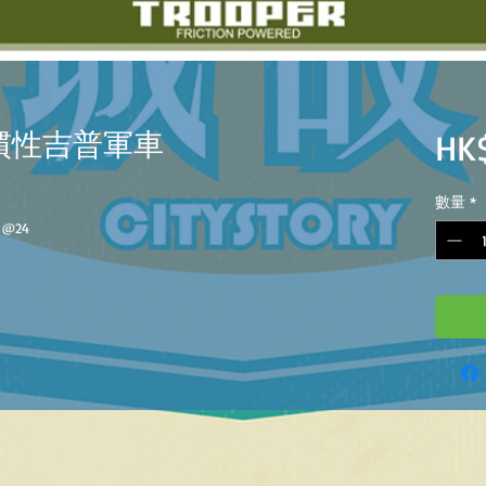
 聲光慣性吉普軍車
HK
數量
*
s @24