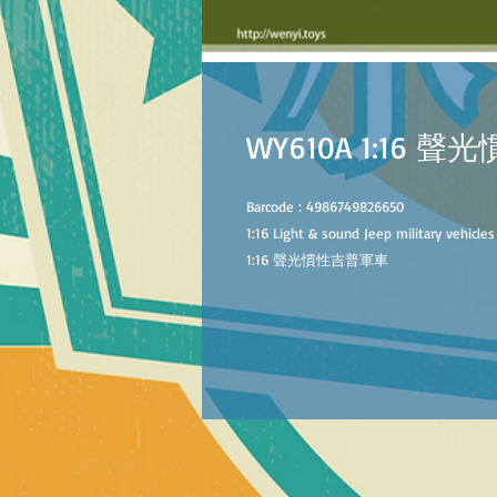
WY610A 1:16
B
arcode :
4986749826650
1:16
Light
&
soun
d
Jeep military vehicle
1:
16
聲光慣性吉普軍車