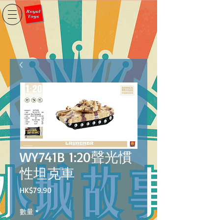
WY741B 1:20聲光慣
性坦克車
價
HK$79.90
格
數量
*