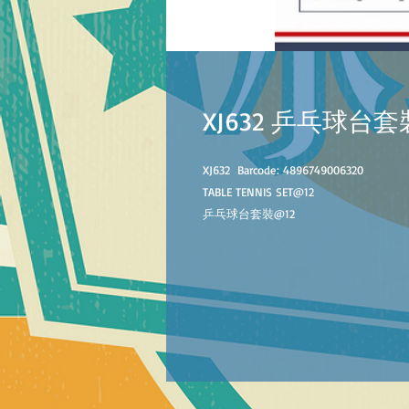
XJ632 乒乓球台套
XJ632
B
arcode
:
4896749006320
TABLE TENNIS SET
@1
2
乒乓球台套裝@
1
2