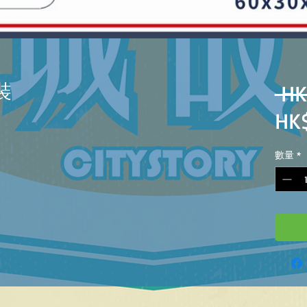
裝
 HK
HK
數量
*