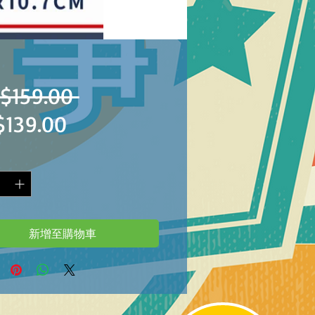
一
$159.00 
促
$139.00
般
銷
價
價
格
格
新增至購物車