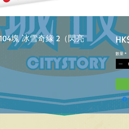
 104塊 冰雪奇緣 2（閃亮
HK$
數量
*
）